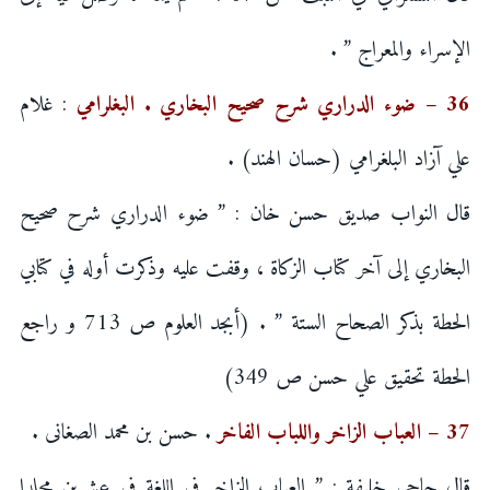
الإسراء والمعراج ” .
36 – ضوء الدراري شرح صحيح البخاري . البغلرامي
: غلام
علي آزاد البلغرامي (حسان الهند) .
قال النواب صديق حسن خان : ” ضوء الدراري شرح صحيح
البخاري إلى آخر كتاب الزكاة ، وقفت عليه وذكرت أوله في كتابي
الحطة بذكر الصحاح الستة ” . (أبجد العلوم ص 713 و راجع
الحطة تحقيق علي حسن ص 349)
37 – العباب الزاخر واللباب الفاخر
. حسن بن محمد الصغانی .
قال حاجي خليفة : ” العباب الزاخر في اللغة في عشرين مجلدا