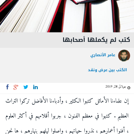
كتب لم يكملها أصحابها
عامر الأنصاري
الكتب بين عرض ونقد
جولائی 28, 2019
إن علماءنا الأماثل كتبوا الكثير ، وأدباءنا الأفاضل تركوا التراث
العظيم . كتبوا في معظم الفنون ، جربوا أقلامهم في أكثر العلوم
، أفنوا أعمارهم ، نذروا حياتهم ، واصلوا ليلهم بنهارهم ، ها نحن