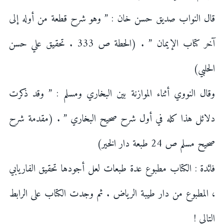
قال النواب صديق حسن خان : ” وهو شرح قطعة من أوله إلى
آخر كتاب الإيمان ” . (الحطة ص 333 . تحقيق علي حسن
الحلبي)
وقال النووي أثناء الموازنة بين البخاري ومسلم : ” وقد ذكرت
دلائل هذا كله في أول شرح صحيح البخاري ” . (مقدمة شرح
صحيح مسلم ص 24 طبعة دار الخير)
فائدة : الكتاب مطبوع عدة طبعات لعل أجودها تحقيق الفاريابي
، المطبوع من دار طيبة الرياض . ثم وجدت الكتاب على الرابط
التالي !