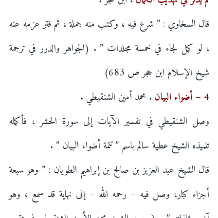
لم يذكر في تهذيب الكمال
. ابن حجر .
قال السخاوي : ” شرع فيه ، وكتب منه جملة ، ثم فتر عزمه عنه
، لو كمل لجاء في خمسة مجلدات ” . (الجواهر والدرر في ترجمة
شيخ الإسلام ابن حجر ص 683)
4 – أضواء البيان
. محمد أمين الشنقيطي .
وصل الشنقيطي في تفسير الآيات إلى سورة الحشر ، فأكمله
تلميذه الشيخ عطية سالم باسم ” تتمة أضواء البيان ” .
قال الشيخ عبد العزيز بن صالح بن إبراهيم الطويان : ” وهو سبعة
أجزاء كبار، وصل فيه – رحمه الله – إلى نهاية قد سمع ، وهو