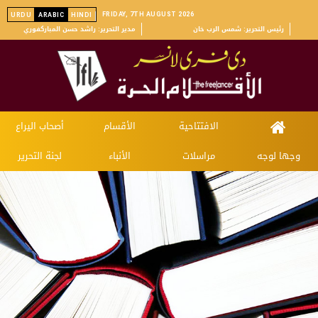
FRIDAY, 7TH AUGUST 2026
URDU
ARABIC
HINDI
رئیس التحریر: شمس الرب خان
مدیر التحریر: راشد حسن المباركفوري
الافتتاحية
الأقسام
أصحاب اليراع
وجها لوجه
مراسلات
الأنباء
لجنة التحرير