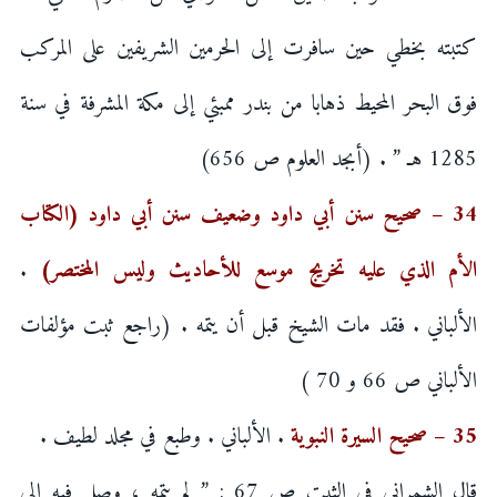
كتبته بخطي حين سافرت إلى الحرمين الشريفين على المركب
فوق البحر المحيط ذهابا من بندر ممبئي إلى مكة المشرفة في سنة
1285 هـ ” . (أبجد العلوم ص 656)
34 – صحيح سنن أبي داود وضعيف سنن أبي داود (الكتاب
الأم الذي عليه تخريج موسع للأحاديث وليس المختصر)
.
الألباني . فقد مات الشيخ قبل أن يتمه . (راجع ثبت مؤلفات
الألباني ص 66 و 70 )
35 – صحيح السيرة النبوية
. الألباني . وطبع في مجلد لطيف .
قال الشمراني في الثبت ص 67 : ” لم يتمه ، وصل فيه إلى