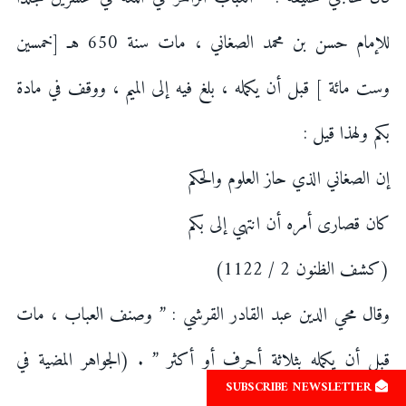
للإمام حسن بن محمد الصغاني ، مات سنة 650 هـ [خمسين
وست مائة ] قبل أن يكمله ، بلغ فيه إلى الميم ، ووقف في مادة
بكم ولهذا قيل :
إن الصغاني الذي حاز العلوم والحكم
كان قصارى أمره أن انتهي إلى بكم
(كشف الظنون 2 / 1122)
وقال محي الدين عبد القادر القرشي : ” وصنف العباب ، مات
قبل أن يكمله بثلاثة أحرف أو أكثر ” . (الجواهر المضية في
SUBSCRIBE NEWSLETTER