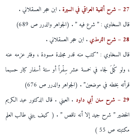
27 – شرح ألفية العراقي في السيرة
. ابن حجر العسقلاني .
قال السخاوي : ” شرع فيه ” . (الجواهر والدرر ص 689)
28 – شرح الترمذي
. ابن حجر العسقلاني .
قال السخاوي : "كتب منه قدر مجلدة مسودة ، وفتر عزمه عنه
، ولو كمُلَ لجاء في خمسة عشر سِفْراً أو ستة أسفار كبار حسبما
قرأته بخطه في موضعين” . (الجواهر والدرر ص 676)
29 – شرح سنن أبي داود
. العيني . قال الدكتور عبد الكريم
الخضير ” شرح جيد إلا أنه ناقص ” . ( كيف يبني طالب العلم
مكتبته ص 55 )