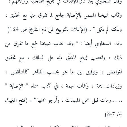
وقال السخاوي بعد ذكر المؤلفات في تاريخ الصحابة وتراجمهم : ”
وكتاب شيخنا المسمى بالإصابة جامع لما تفرق منها مع تحقيق ،
ولكنه لم يكمل ” . (الإعلان بالتوبيخ لمن ذم التاريخ ص 164)
وقال السخاوي أيضا : ” وقد انتدب شيخنا لجمع ما تفرق من
ذلك ، وانتصب لدفع المغلَق منه على السالك ، مع تحقيق
لغوامض ، وتوفيق بين ما هو بحسب الظاهر كالمتناقض ،
وزيادات جمة ، وتتمات مهمة ، في كتاب سماه ” الإصابة ”
…….ومات قبل عمل المبهمات ، وأرجو عملها ” . (فتح المغيث
4/ 7-8)