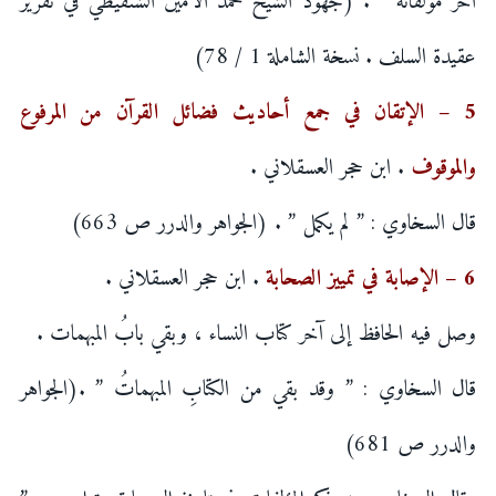
آخر مؤلفاته ” . (جهود الشيخ محمد الأمين الشنقيطي في تقرير
عقيدة السلف . نسخة الشاملة 1 / 78)
5 – الإتقان في جمع أحاديث فضائل القرآن من المرفوع
والموقوف
. ابن حجر العسقلاني .
قال السخاوي : ” لم يكمل ” . (الجواهر والدرر ص 663)
6 – الإصابة في تمييز الصحابة
. ابن حجر العسقلاني .
وصل فيه الحافظ إلى آخر كتاب النساء ، وبقي بابُ المبهمات .
قال السخاوي : ” وقد بقي من الكتابِ المبهماتُ ” .(الجواهر
والدرر ص 681)