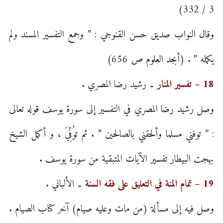
3 / 332)
وقال النواب صديق حسن القنوجي : ” وجمع التفسير المسند ولم
يكمله ” . (أبجد العلوم ص 656)
18 – تفسير المنار
۔ رشيد رضا المصري .
وصل رشيد رضا المصري في التفسير إلى سورة يوسف قوله تعالى
: ” توفني مسلما وألحقني بالصالحين ” . ثم توُفِّيَ ، و أكمل الشيخ
بهجت البيطار تفسير الآيات المتبقية من سورة يوسف .
19 – تمام المنة في التعليق على فقه السنة
۔ الألباني .
وصل فيه إلى مسألة (من مات وعليه صيام) آخر كتاب الصيام .