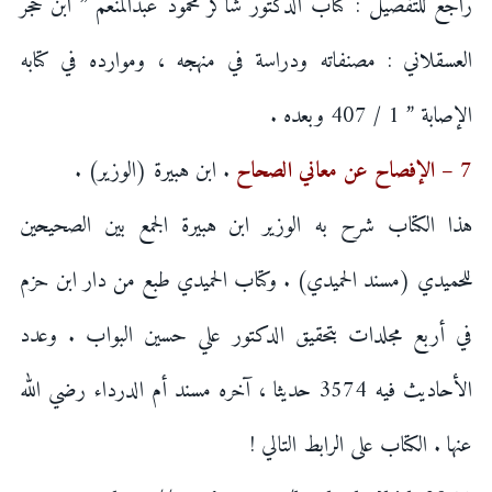
راجع للتفصيل : كتاب الدكتور شاكر محمود عبدالمنعم ” ابن حجر
العسقلاني : مصنفاته ودراسة في منهجه ، وموارده في كتابه
الإصابة ” 1 / 407 وبعده .
7 – الإفصاح عن معاني الصحاح
. ابن هبيرة (الوزير) .
هذا الكتاب شرح به الوزير ابن هبيرة الجمع بين الصحيحين
للحميدي (مسند الحميدي) . وكتاب الحميدي طبع من دار ابن حزم
في أربع مجلدات بتحقيق الدكتور علي حسين البواب . وعدد
الأحاديث فيه 3574 حديثا ، آخره مسند أم الدرداء رضي الله
عنها . الكتاب على الرابط التالي !