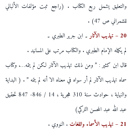
والتعليق يشمل ربع الكتاب . (راجع ثبت مؤلفات الألباني
للشمراني ص 47) .
20 – تهذيب الآثار
۔ ابن جرير الطبري ۔
لم يكمله الإمام الطبري . والكتاب مرتب على المسانيد .
قال ابن كثير : ” ومن ذلك تهذيب الآثار لكن لم يتمه…. وكتاب
سماه تهذيب الآثار لم أر سواه في معناه الا أنه لم يتمه ” . ( البداية
والنهاية ، حوادث سنة 310 هجرية ، 14 / 846- 847 تحقيق
عبد الله عبد المحسن التركي)
21 – تهذيب الأسماء واللغات
. النووي .