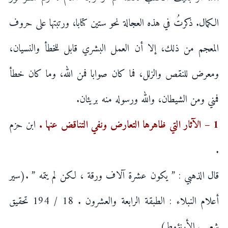
الكمال. ذكرتُ في هذه العجالة نحو ستين كتابا، ورتبتها على حروف
المعجم من ذلك، إلا أن العمل البشري قابل للخطأ والنسيان،
ومعرض للنقص والزلل، فما كان صوابا فمن الله، وما كان خطأ
فمني ومن الشيطان، والله ورسوله منه بريئان.
1 – الآثار التي ظاهرها التعارض ونفي التناقض عنها .
ابن حزم
.
قال الذهبي : ” يكون عشرة آلاف ورقة ، لكن لم يتمه ” .(سير
أعلام النبلاء : الطبقة الرابعة والعشرون . 18 / 194 تحقيق
شعيب الأرنؤوط)