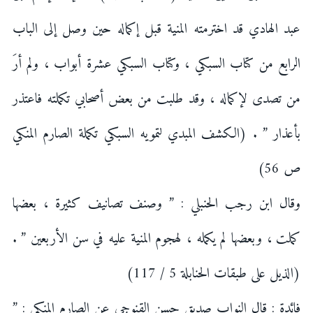
عبد الهادي قد اخترمته المنية قبل إكماله حين وصل إلى الباب
الرابع من كتاب السبكي ، وكتاب السبكي عشرة أبواب ، ولم أرَ
من تصدى لإكماله ، وقد طلبت من بعض أصحابي تكملته فاعتذر
بأعذار ” . (الكشف المبدي لتمويه السبكي تكملة الصارم المنكي
ص 56)
وقال ابن رجب الحنبلي : ” وصنف تصانيف كثيرة ، بعضها
كملت ، وبعضها لم يكمله ، لهجوم المنية عليه في سن الأربعين ” .
(الذيل على طبقات الحنابلة 5 / 117)
فائدة : قال النواب صديق حسن القنوجي عن الصارم المنكي : ”