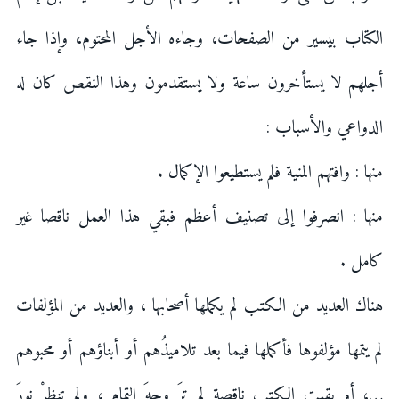
الكتاب بيسير من الصفحات، وجاءه الأجل المحتوم، وإذا جاء
أجلهم لا يستأخرون ساعة ولا يستقدمون وهذا النقص كان له
الدواعي والأسباب :
منها : وافتهم المنية فلم يستطيعوا الإكمال .
منها : انصرفوا إلى تصنيف أعظم فبقي هذا العمل ناقصا غير
كامل .
هناك العديد من الكتب لم يكملها أصحابها ، والعديد من المؤلفات
لم يتمها مؤلفوها فأكملها فيما بعد تلاميذُهم أو أبناؤهم أو محبوهم
…، أو بقيت الكتب ناقصة لم ترَ وجهَ التمام ، ولم تنظرْ نورَ