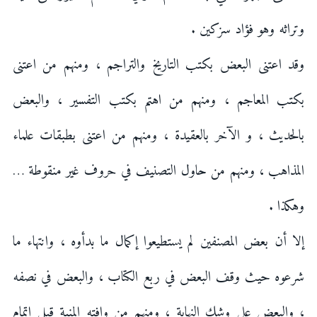
وتراثه وهو فؤاد سزكين .
وقد اعتنى البعض بكتب التاريخ والتراجم ، ومنهم من اعتنى
بكتب المعاجم ، ومنهم من اهتم بكتب التفسير ، والبعض
بالحديث ، و الآخر بالعقيدة ، ومنهم من اعتنى بطبقات علماء
المذاهب ، ومنهم من حاول التصنيف في حروف غير منقوطة …
وهكذا .
إلا أن بعض المصنفين لم يستطيعوا إكمال ما بدأوه ، وانتهاء ما
شرعوه حيث وقف البعض في ربع الكتاب ، والبعض في نصفه
، والبعض على وشك النهاية ، ومنهم من وافته المنية قبل إتمام