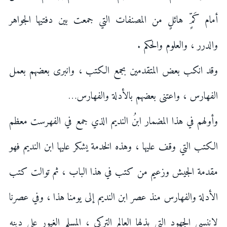
أمام كَمٍّ هائلٍ من المصنفات التي جمعت بين دفتيها الجواهر
والدرر ، والعلوم والحكم .
وقد انكب بعض المتقدمين بجمع الكتب ، وانبرى بعضهم بعمل
الفهارس ، واعتنى بعضهم بالأدلة والفهارس…
وأولهم في هذا المضمار ابنُ النديم الذي جمع في الفهرست معظم
الكتب التي وقف عليها ، وهذه الخدمة يشكر عليها ابن النديم فهو
مقدمة الجيش وزعيم من كتب في هذا الباب ، ثم توالت كتب
الأدلة والفهارس منذ عصر ابن النديم إلى يومنا هذا ، وفي عصرنا
لاننسى الجهود التي بذلها العالم التركي ، المسلم الغيور على دينه