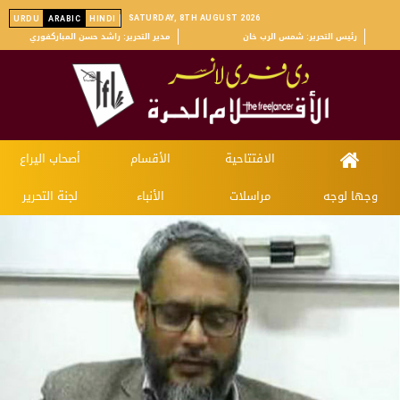
SATURDAY, 8TH AUGUST 2026
URDU
ARABIC
HINDI
رئیس التحریر: شمس الرب خان
مدیر التحریر: راشد حسن المباركفوري
الافتتاحية
الأقسام
أصحاب اليراع
وجها لوجه
مراسلات
الأنباء
لجنة التحرير