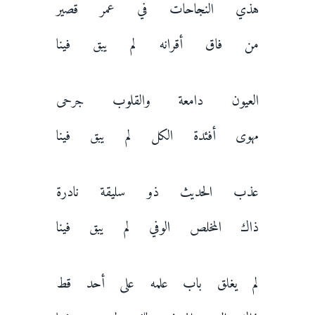
هذي النجاحات في عمر قصير
من فاق أقرانه لم يبق فينا
العيون دامعة والقلوب جرحى
مهوى أفئدة الكل لم يبق فينا
عذب الحديث ذو سليقة نادرة
ذاك المخلص الوفي لم يبق فينا
لم يغلق باب علمه على أحد قط