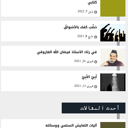
كتابي
اپریل 9, 2022
خضِّب كفك بالأشواقْ
مارچ 8, 2021
في رثاء الأستاذ فيضان الله الفاروقي
فروری 26, 2021
أَبِيْ الأَبِيّ
فروری 13, 2021
أحدث المقالات
آليات التعايش السلمي ووسائله