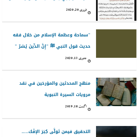
فروری 20, 2020
"سماحة وعظمة الإسلام من خلال فقه
حديث قول النبي ﷺ "إِنَّ الدِّينَ يُسْرٌ "
جنوری 13, 2020
منهج المحدثين والمؤرخين في نقد
مرويات السيرة النبوية
اگست 18, 2019
التحقيق فيمن تَوَلَّى كِبَرَ الإفْك…..