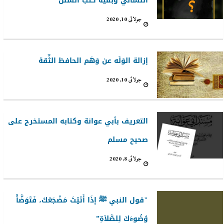
النسائي وبقيَّة كُتُب السُّنَن
جولائی 10, 2020
إزالة الوَلَه عن وَهَم الحافظ الثِّقة
جولائی 10, 2020
التعريف بأبي عوانة وكتابه المستخرج على
صحيح مسلم
جولائی 8, 2020
"قول النبي ﷺ إذَا أَتَيْتَ مَضْجَعَكَ، فَتَوَضَّأْ
وُضُوءَكَ لِلصَّلاَةِ”