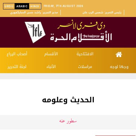
FRIDAY, 7TH AUGUST 2026
URDU
ARABIC
HINDI
رئیس التحریر: شمس الرب خان
مدیر التحریر: راشد حسن المباركفوري
الافتتاحية
الأقسام
أصحاب اليراع
وجها لوجه
مراسلات
الأنباء
لجنة التحرير
الحديث وعلومه
سطور عنه