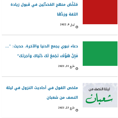
مُلَخَّصُ منهج المُحَدِّثِين في قَبول زيادة
الثقة ورَدِّهَا
اپریل 9, 2022
دعاء نبوي يجمع الدنيا والآخرة، حديث: "…
فَإِنَّ هَؤُلَاءِ تَجْمَعُ لَكَ دُنْيَاكَ وَآخِرَتَكَ”
مارچ 31, 2021
ملخص القول في أحاديث النزول في ليلة
النصف من شعبان
مارچ 23, 2021