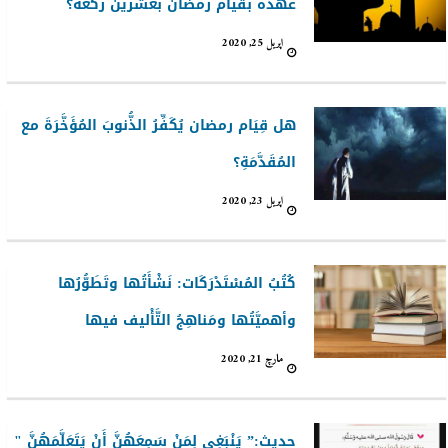
عهده بقيام رمضان بعشرين ركعة؟
اپریل 25, 2020
هل قِيَام رمضان يُكَفِّرُ الذُّنوبَ المُؤَخَّرَةَ مع
المُقَدَّمَةِ؟
اپریل 23, 2020
كُتُبُ المُسْتَدْرَكَات: نَشْأَتُها وتَطَوُّرُها
وأهميَّتُها ومَناهِجُ التَّأْليف فيها
مارچ 21, 2020
حديث:” يَنْبَغِي لِمَنْ سَمِعَهُنَّ أَنْ يَتَعَلَّمَهُنَّ "