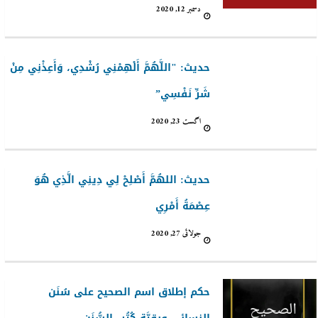
دسمبر 12, 2020
حديث: "اللَّهُمَّ أَلْهِمْنِي رُشْدِي، وَأَعِذْنِي مِنْ
شَرِّ نَفْسِي”
اگست 23, 2020
حديث: اللهُمَّ أَصْلِحْ لِي دِينِي الَّذِي هُوَ
عِصْمَةُ أَمْرِي
جولائی 27, 2020
حكم إطلاق اسم الصحيح على سُنَن