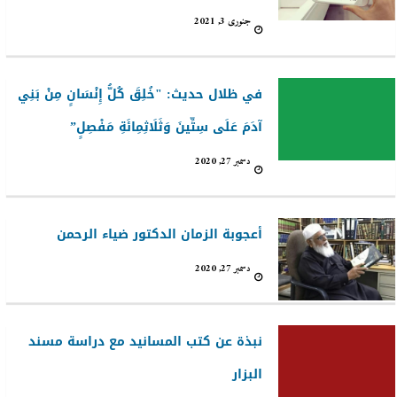
جنوری 3, 2021
في ظلال حديث: "خُلِقَ كُلُّ إِنْسَانٍ مِنْ بَنِي
آدَمَ عَلَى سِتِّينَ وَثَلَاثِمِائَةِ مَفْصِلٍ”
دسمبر 27, 2020
أعجوبة الزمان الدكتور ضياء الرحمن
دسمبر 27, 2020
نبذة عن كتب المسانيد مع دراسة مسند
البزار