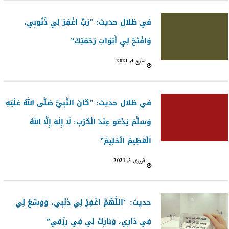
في ظلال حديث: "رَبِّ اغْفِرْ لِي ذُنُوبِي،
وَافْتَحْ لِي أَبْوَابَ رَحْمَتِكَ”
مارچ 4, 2021
في ظلال حديث: "كَانَ النَّبِيُّ صَلَّى اللهُ عَلَيْهِ
وَسَلَّمَ يَدْعُو عِنْدَ الْكَرْبِ: لَا إِلَهَ إِلَّا اللهُ
الْعَظِيمُ الْحَلِيمُ”
فروری 3, 2021
حديث: "اللَّهُمَّ اغْفِرْ لِي ذَنْبِي، وَوَسِّعْ لِي
فِي دَارِي، وَبَارِكْ لِي فِي رِزْقِي”